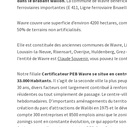
dans le Brabant wallon.
La commune de Wavre bénéficie 
ferroviaires importantes (E 411, Ligne ferroviaire Brux
Wavre couvre une superficie d’environ 4200 hectares, compo
50% de terrains non artificialisés.
Elle est constituée des anciennes communes de Wavre, Lim
Louvain-la-Neuve, Rixensart, Overijse, Huldenberg, Gre
l’entité de Wavre est
Claude Souvenir
, vous pouvez le co
Notre filiale
Certificateur PEB Wavre se situe en centr
33.000 Habitants.
Il s’agit de la seconde ville la plus pe
30 ans, divers facteurs ont largement contribué à renforcer
résidentes ou tout simplement de passage. Le centre-v
hebdomadaires. D’importants aménagements du territoire
création du parc d’attractions de Walibi en 1975 et le dév
compte 300 entreprises et 8500 emplois ainsi que le zon
zonings sont en constante évolution, ce qui apporte so