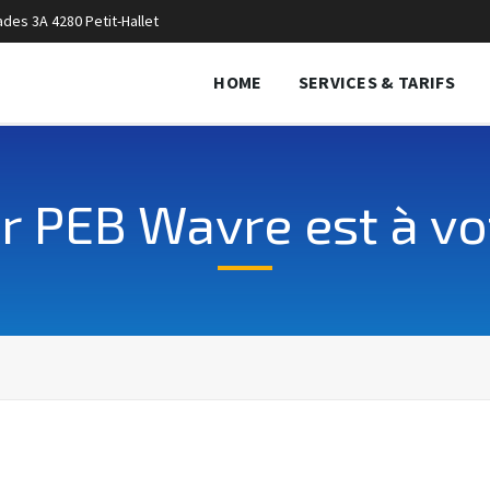
des 3A 4280 Petit-Hallet
HOME
SERVICES & TARIFS
ur PEB Wavre est à vot