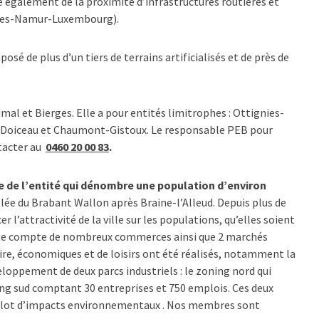
également de la proximité d’infrastructures routières et
elles-Namur-Luxembourg).
sé de plus d’un tiers de terrains artificialisés et de près de
al et Bierges. Elle a pour entités limitrophes : Ottignies-
z-Doiceau et Chaumont-Gistoux. Le responsable PEB pour
ntacter au
0460 20 00 83
.
e de l’entité qui dénombre une population d’environ
uplée du Brabant Wallon après Braine-l’Alleud. Depuis plus de
 l’attractivité de la ville sur les populations, qu’elles soient
ille compte de nombreux commerces ainsi que 2 marchés
, économiques et de loisirs ont été réalisés, notamment la
eloppement de deux parcs industriels : le zoning nord qui
ing sud comptant 30 entreprises et 750 emplois. Ces deux
n lot d’impacts environnementaux . Nos membres sont