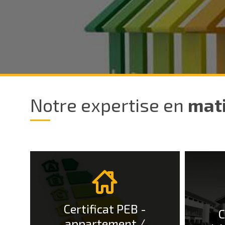
Notre expertise en
mati
More
More
Info
Info
Certificat PEB -
C
appartement /