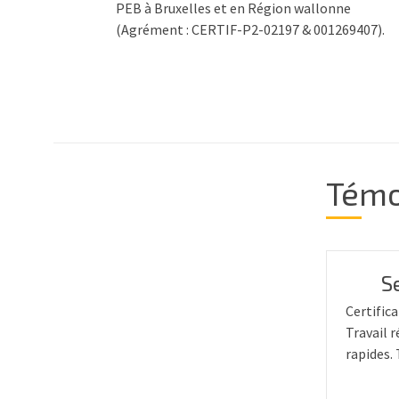
PEB à Bruxelles et en Région wallonne
(Agrément : CERTIF-P2-02197 & 001269407).
Témo
S
Certifica
Travail r
rapides. 