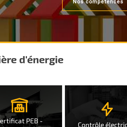
Nos compétences
ère d'énergie
More
Info
ertificat PEB -
Contrôle électr