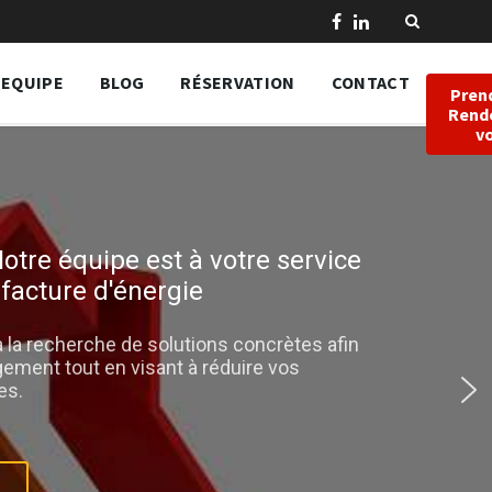
EQUIPE
BLOG
RÉSERVATION
CONTACT
Pren
Rend
v
otre équipe est à votre service
 facture d'énergie
a recherche de solutions concrètes afin
ogement tout en visant à réduire vos
es.