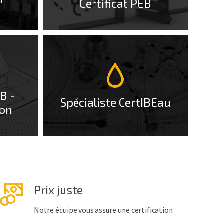
Certificat PEB
More
Info
B -
Spécialiste CertIBEau
ion
Prix juste
Notre équipe vous assure une certification