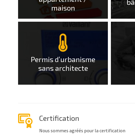
bâ
maison
More
More
Info
Info
Permis d’urbanisme
sans architecte
Certification
Nous sommes agréés pour la certification