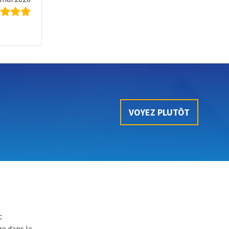
VOYEZ PLUTÔT
c
e dans le