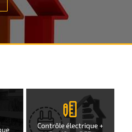
More
Info
Contrôle électrique +
ique