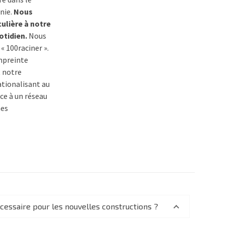
nie.
Nous
ulière à notre
tidien.
Nous
« 100raciner ».
empreinte
 notre
tionalisant au
e à un réseau
nes
nécessaire pour les nouvelles constructions ?