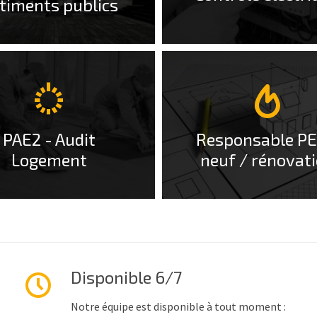
timents publics
More
Info
PAE2 - Audit
Responsable PE
Logement
neuf / rénovat
Disponible 6/7
Notre équipe est disponible à tout moment :